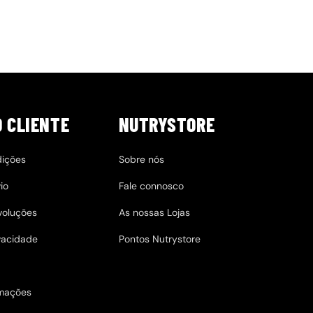
O CLIENTE
NUTRYSTORE
dições
Sobre nós
io
Fale connosco
evoluções
As nossas Lojas
ivacidade
Pontos Nutrystore
amações