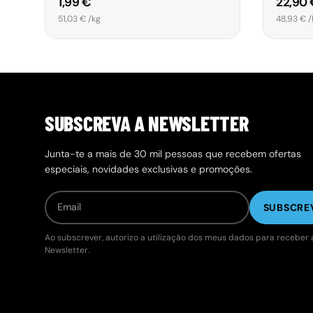
1,99 €
22,90
Preço unitário
Preço uni
51,03 € /kg
48,93 € /
SUBSCREVA A NEWSLETTER
Junta-te a mais de 30 mil pessoas que recebem ofertas
especiais, novidades exclusivas e promoções.
SUBSCRE
Ao subscrever, autorizo a utilização dos meus dados para receber 
Newsletter.