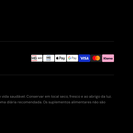
da saudável. Conservar em local seco, fresco e ao abrigo da luz.
toma diária recomendada. Os suplementos alimentares não são