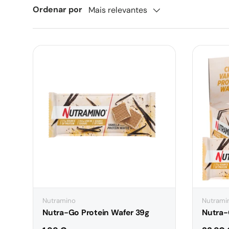
Ordenar por
Mais relevantes
Nutramino
Nutrami
Nutra-Go Protein Wafer 39g
Nutra-
Preço normal
Preço 