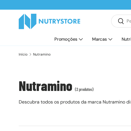
Ir para o conteúdo
Pesquisar
Pesqu
Promoções
Marcas
Nutr
Início
Nutramino
Nutramino
(2 produtos)
Descubra todos os produtos da marca Nutramino dis