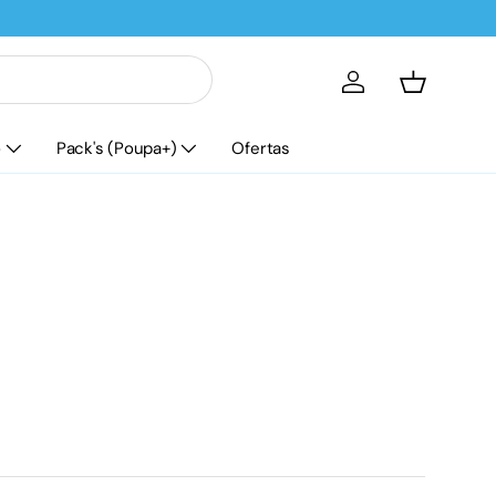
Iniciar sessão
Cesta
o
Pack's (Poupa+)
Ofertas