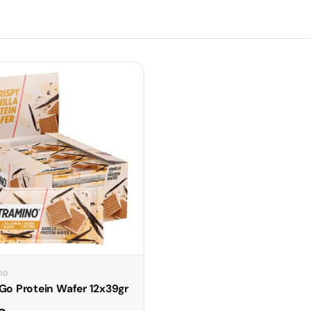
no
Go Protein Wafer 12x39gr
normal