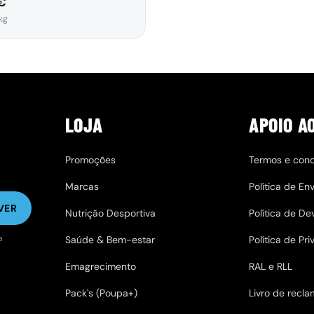
 €
tário
kg
LOJA
APOIO A
Promoções
Termos e con
Marcas
Política de Env
VER
Nutrição Desportiva
Política de D
a
Saúde & Bem-estar
Política de Pr
Emagrecimento
RAL e RLL
Pack's (Poupa+)
Livro de recl