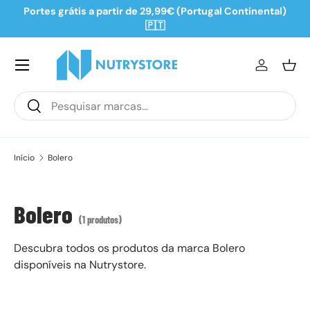
Portes grátis a partir de 29,99€ (Portugal Continental)
Ir para o conteúdo
🇵🇹
Iniciar se
Ces
Pesquisar
Pesquisar
Início
Bolero
Bolero
(1 produtos)
Descubra todos os produtos da marca Bolero
disponíveis na Nutrystore.