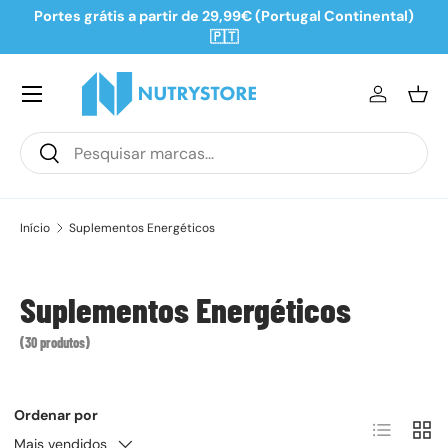
Portes grátis a partir de 29,99€ (Portugal Continental)
Ir para o conteúdo
🇵🇹
Iniciar se
Ces
Pesquisar
Pesquisar
Início
Suplementos Energéticos
Suplementos Energéticos
(30 produtos)
Ordenar por
Lista
Grel
Mais vendidos