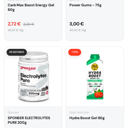
Carb Max Boost Energy Gel
Power Gums - 75g
60g
Preço de venda
Preço normal
Preço normal
2,72 €
3,00 €
3,20 €
Preço unitário
Preço unitário
45,33 € /kg
40,00 € /kg
ESGOTADO
-15%
Sponser
Gold Nutrition
SPONSER ELECTROLYTES
Hydra Boost Gel 60g
PURE 200g