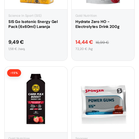
Science In Sport (SIS)
Gold Nutrition
SIS Go Isotonic Energy Gel
Hydrate Zero HO -
Pack (6x60ml) Laranja
Electrolytes Drink 200g
Preço normal
Preço de venda
Preço normal
9,49 €
14,44 €
16,99 €
Preço unitário
Preço unitário
1,58 € /saq.
72,20 € /kg
-15%
Gold Nutrition
Sponser