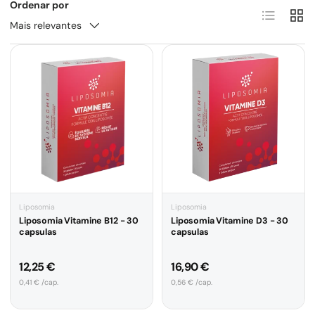
Ordenar por
Lista
Grel
Mais relevantes
Liposomia
Liposomia
Liposomia Vitamine B12 - 30
Liposomia Vitamine D3 - 30
capsulas
capsulas
Preço normal
Preço normal
12,25 €
16,90 €
Preço unitário
Preço unitário
0,41 € /cap.
0,56 € /cap.