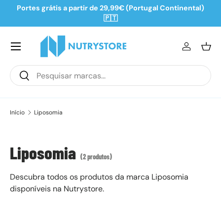
Portes grátis a partir de 29,99€ (Portugal Continental)
Ir para o conteúdo
🇵🇹
Iniciar se
Ces
Pesquisar
Pesquisar
Início
Liposomia
Liposomia
(2 produtos)
Descubra todos os produtos da marca Liposomia
disponíveis na Nutrystore.