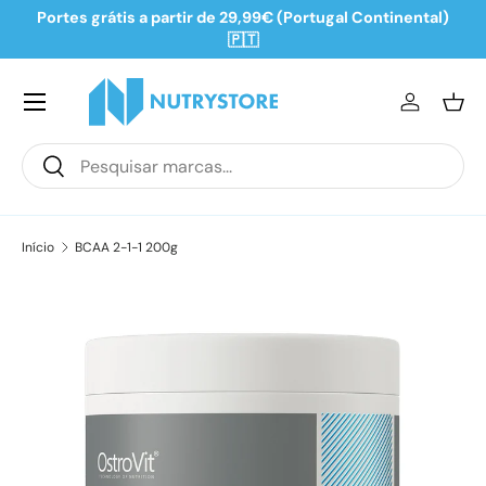
Portes grátis a partir de 29,99€ (Portugal Continental)
Ir para o conteúdo
🇵🇹
Iniciar se
Ces
Pesquisar
Pesquisar
Início
BCAA 2-1-1 200g
Saltar para a informação do produto