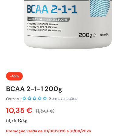
-10%
BCAA 2-1-1 200g
Sem avaliações
OstroVit
Preço de venda
Preço normal
10,35 €
11,50 €
51,75 €/kg
Promoção válida de 01/06/2026 a 31/08/2026.