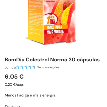
BomDia Colestrol Norma 30 cápsulas
Sem avaliações
bomdia
Preço normal
6,05 €
0,20 €/cap.
Menos Fadiga e mais energia.
Tamanho